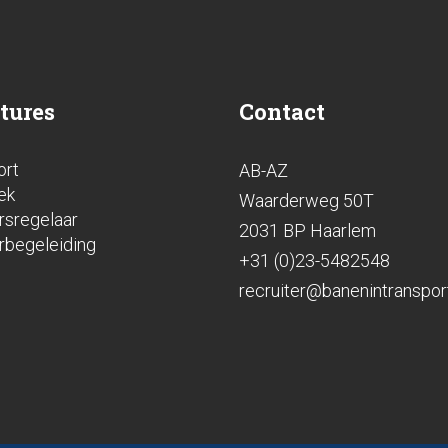
tures
Contact
ort
AB-AZ
ek
Waarderweg 50T
rsregelaar
2031 BP Haarlem
rbegeleiding
+31 (0)23-5482548
recruiter@banenintransport