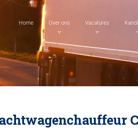
Home
Over ons
Vacatures
Kandi
rachtwagenchauffeur C