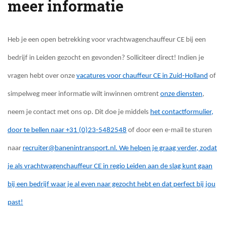
meer informatie
Heb je een open betrekking voor vrachtwagenchauffeur CE bij een
bedrijf in Leiden gezocht en gevonden? Solliciteer direct! Indien je
vragen hebt over onze
vacatures voor chauffeur CE in Zuid-Holland
of
simpelweg meer informatie wilt inwinnen omtrent
onze diensten
,
neem je contact met ons op. Dit doe je middels
het contactformulier
,
door te bellen naar
+31 (0)23-5482548
of door een e-mail te sturen
naar
recruiter@banenintransport.nl
. We helpen je graag verder, zodat
je als vrachtwagenchauffeur CE in regio Leiden aan de slag kunt gaan
bij een bedrijf waar je al even naar gezocht hebt en dat perfect bij jou
past!