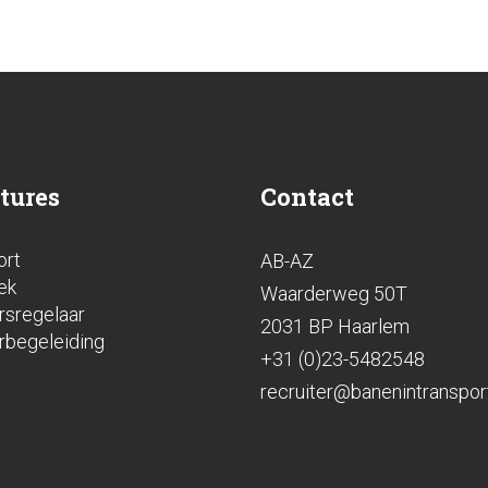
tures
Contact
ort
AB-AZ
ek
Waarderweg 50T
rsregelaar
2031 BP Haarlem
rbegeleiding
+31 (0)23-5482548
recruiter@banenintransport