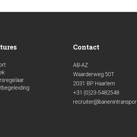
tures
Contact
ort
AB-AZ
ek
Waarderweg 50T
rsregelaar
2031 BP Haarlem
rbegeleiding
+31 (0)23-5482548
recruiter@banenintransport