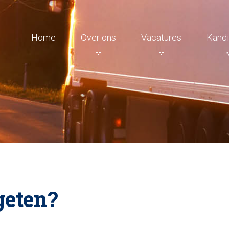
Home
Over ons
Vacatures
Kandi
eten?