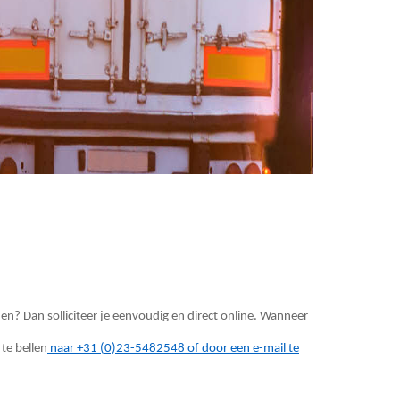
n? Dan solliciteer je eenvoudig en direct online. Wanneer
te bellen
naar
+31 (0)23-5482548
of door een e-mail te