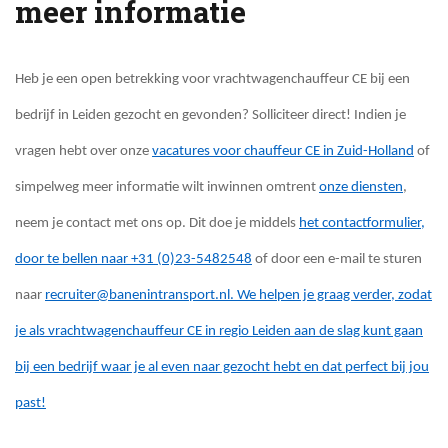
meer informatie
Heb je een open betrekking voor vrachtwagenchauffeur CE bij een
bedrijf in Leiden gezocht en gevonden? Solliciteer direct! Indien je
vragen hebt over onze
vacatures voor chauffeur CE in Zuid-Holland
of
simpelweg meer informatie wilt inwinnen omtrent
onze diensten
,
neem je contact met ons op. Dit doe je middels
het contactformulier
,
door te bellen naar
+31 (0)23-5482548
of door een e-mail te sturen
naar
recruiter@banenintransport.nl
. We helpen je graag verder, zodat
je als vrachtwagenchauffeur CE in regio Leiden aan de slag kunt gaan
bij een bedrijf waar je al even naar gezocht hebt en dat perfect bij jou
past!