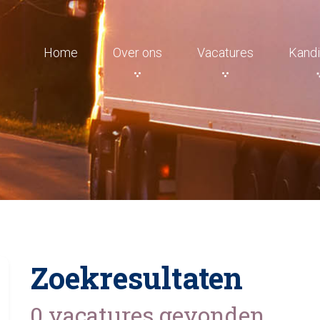
Home
Over ons
Vacatures
Kandi
Zoekresultaten
0 vacatures gevonden