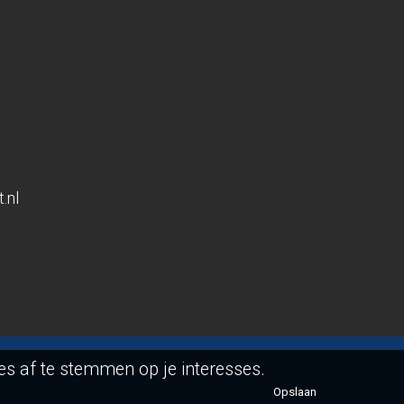
.nl
s af te stemmen op je interesses.