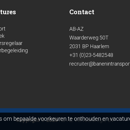
tures
Contact
ort
AB-AZ
ek
Waarderweg 50T
rsregelaar
2031 BP Haarlem
rbegeleiding
+31 (0)23-5482548
recruiter@banenintransport
es om bepaalde voorkeuren te onthouden en vacature
Copyright © 2026
AB-AZ Vervoersregie BV