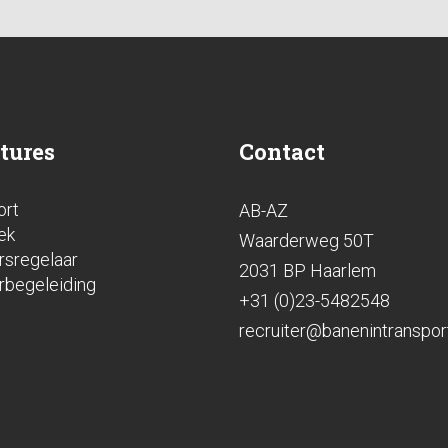
tures
Contact
ort
AB-AZ
ek
Waarderweg 50T
rsregelaar
2031 BP Haarlem
rbegeleiding
+31 (0)23-5482548
recruiter@banenintransport